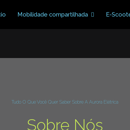
cio
Mobilidade compartilhada
E-Scoot
Tudo O Que Você Quer Saber Sobre A Aurora Elétrica
Sobre Nós