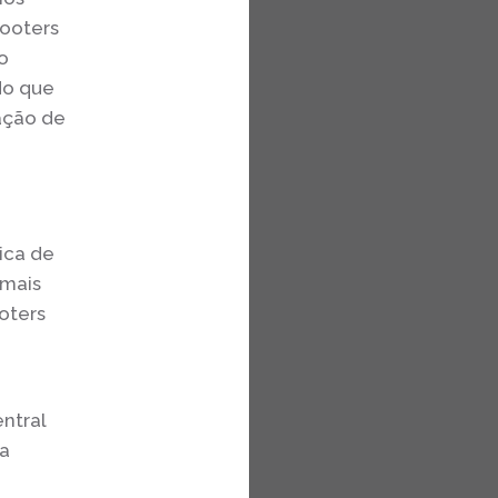
ooters
o
do que
ação de
ica de
 mais
oters
ntral
 a