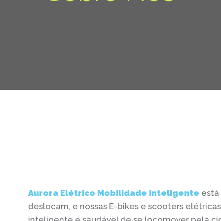
Aurora Elétrico Mobilidade Inteligente
está
deslocam, e nossas E-bikes e scooters elétric
inteligente e saudável de se locomover pela c