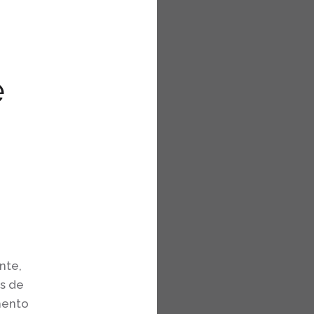
e
nte,
s de
mento