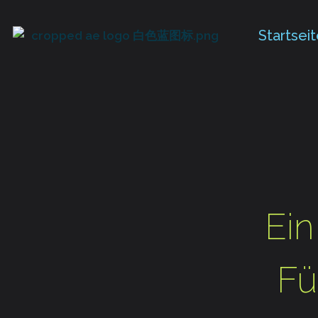
Startsei
Ein
Fü