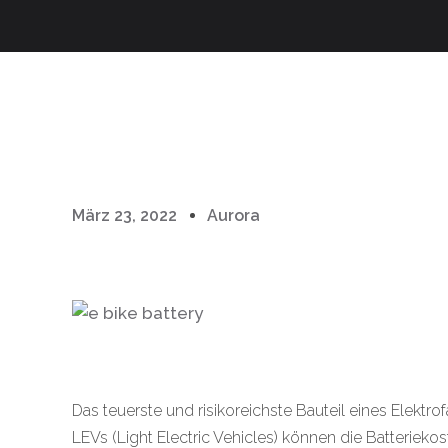
März 23, 2022
Aurora
Das teuerste und risikoreichste Bauteil eines Elektr
LEVs (Light Electric Vehicles) können die Batterieko