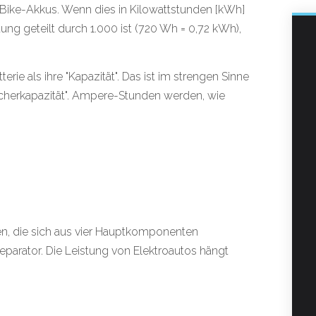
 eBike-Akkus. Wenn dies in Kilowattstunden [kWh]
ng geteilt durch 1.000 ist (720 Wh = 0,72 kWh),
ie als ihre "Kapazität". Das ist im strengen Sinne
peicherkapazität". Ampere-Stunden werden, wie
ten, die sich aus vier Hauptkomponenten
parator. Die Leistung von Elektroautos hängt