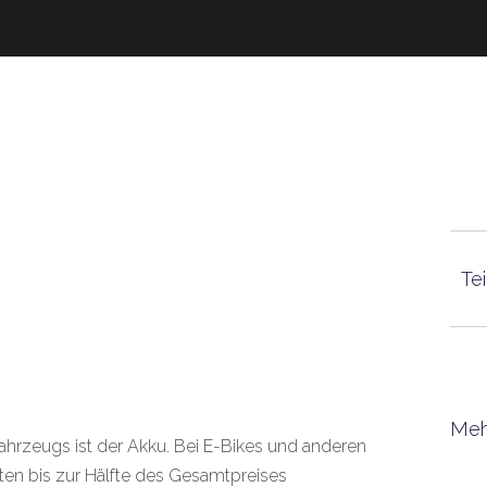
Tei
Meh
ofahrzeugs ist der Akku. Bei E-Bikes und anderen
sten bis zur Hälfte des Gesamtpreises