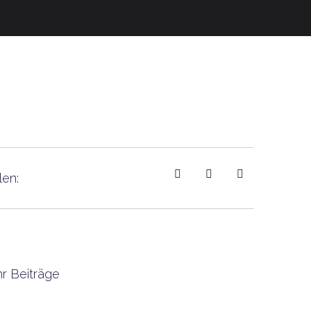
len:
r Beiträge