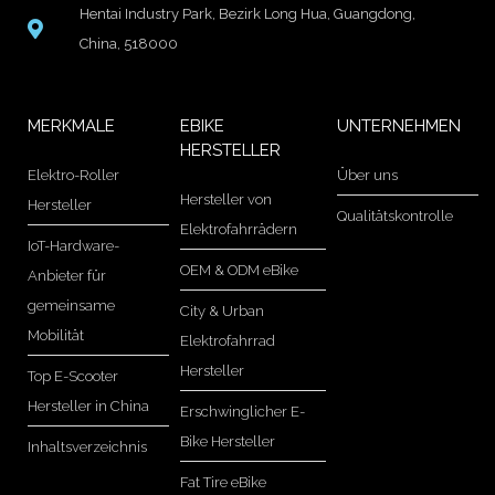
Hentai Industry Park, Bezirk Long Hua, Guangdong,
China, 518000
MERKMALE
EBIKE
UNTERNEHMEN
HERSTELLER
Elektro-Roller
Über uns
Hersteller von
Hersteller
Qualitätskontrolle
Elektrofahrrädern
IoT-Hardware-
OEM & ODM eBike
Anbieter für
gemeinsame
City & Urban
Mobilität
Elektrofahrrad
Hersteller
Top E-Scooter
Hersteller in China
Erschwinglicher E-
Bike Hersteller
Inhaltsverzeichnis
Fat Tire eBike