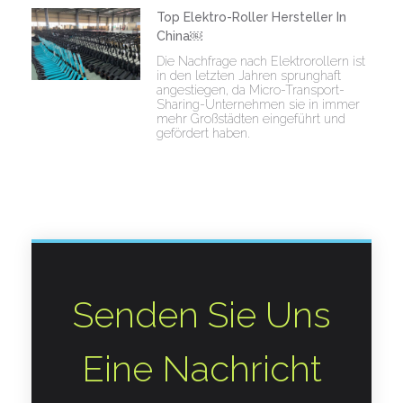
Top Elektro-Roller Hersteller In
China￼
Die Nachfrage nach Elektrorollern ist
in den letzten Jahren sprunghaft
angestiegen, da Micro-Transport-
Sharing-Unternehmen sie in immer
mehr Großstädten eingeführt und
gefördert haben.
Senden Sie Uns
Eine Nachricht