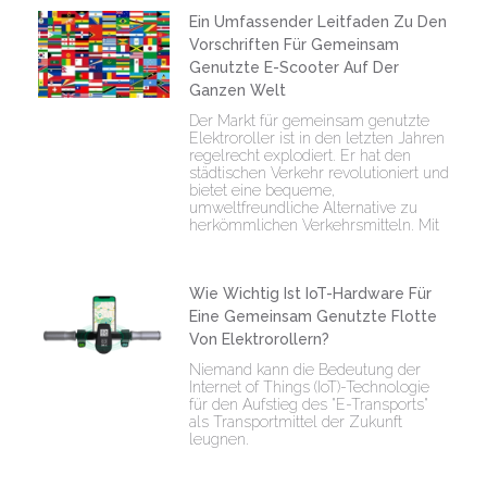
Ein Umfassender Leitfaden Zu Den
Vorschriften Für Gemeinsam
Genutzte E-Scooter Auf Der
Ganzen Welt
Der Markt für gemeinsam genutzte
Elektroroller ist in den letzten Jahren
regelrecht explodiert. Er hat den
städtischen Verkehr revolutioniert und
bietet eine bequeme,
umweltfreundliche Alternative zu
herkömmlichen Verkehrsmitteln. Mit
Wie Wichtig Ist IoT-Hardware Für
Eine Gemeinsam Genutzte Flotte
Von Elektrorollern?
Niemand kann die Bedeutung der
Internet of Things (IoT)-Technologie
für den Aufstieg des "E-Transports"
als Transportmittel der Zukunft
leugnen.