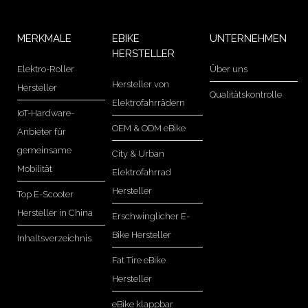
MERKMALE
EBIKE
UNTERNEHMEN
HERSTELLER
Elektro-Roller
Über uns
Hersteller von
Hersteller
Qualitätskontrolle
Elektrofahrrädern
IoT-Hardware-
OEM & ODM eBike
Anbieter für
gemeinsame
City & Urban
Mobilität
Elektrofahrrad
Hersteller
Top E-Scooter
Hersteller in China
Erschwinglicher E-
Bike Hersteller
Inhaltsverzeichnis
Fat Tire eBike
Hersteller
eBike klappbar