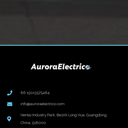
86 15013575484
info@auroraelectrico.com
Hentai Industry Park, Bezirk Long Hua, Guangdong,
China, 518000