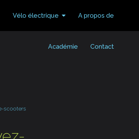
e
Vélo électrique
A propos de
Académie
Contact
e-scooters
vez-