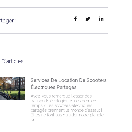
tager :
 D'articles
Services De Location De Scooters
Électriques Partagés
Avez-vous remarqué l'essor des
transports écologiques ces derniers
temps ? Les scooters électriques
partagés prennent le monde d'assaut !
Elles ne font pas qu'aider notre planète
en