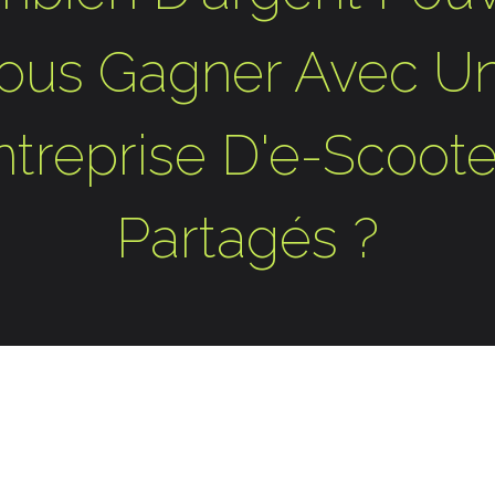
ous Gagner Avec U
ntreprise D'e-Scoote
Partagés ?