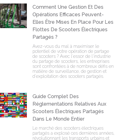
Comment Une Gestion Et Des
Opérations Efficaces Peuvent-
Elles Être Mises En Place Pour Les
Flottes De Scooters Électriques
Partagés ?
Avez-vous du mal à maximiser le
potentiel de votre opération de partage
de scooters ? Avec l'essor de l'industrie
du partage de scooters, les entreprises
sont confrontées à de nombreux défis en
matière de surveillance, de gestion et
d'exploitation des scooters partagés.
Guide Complet Des
Réglementations Relatives Aux
Scooters Électriques Partagés
Dans Le Monde Entier
Le marché des scooters électriques
partagés a explosé ces dernières années,
révolutionnant les transports urbains et