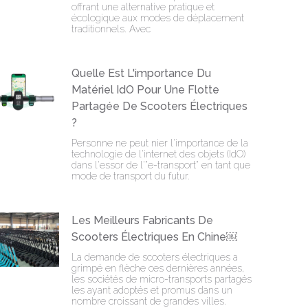
offrant une alternative pratique et
écologique aux modes de déplacement
traditionnels. Avec
Quelle Est L'importance Du
Matériel IdO Pour Une Flotte
Partagée De Scooters Électriques
?
Personne ne peut nier l'importance de la
technologie de l'internet des objets (IdO)
dans l'essor de l'"e-transport" en tant que
mode de transport du futur.
Les Meilleurs Fabricants De
Scooters Électriques En Chine￼
La demande de scooters électriques a
grimpé en flèche ces dernières années,
les sociétés de micro-transports partagés
les ayant adoptés et promus dans un
nombre croissant de grandes villes.