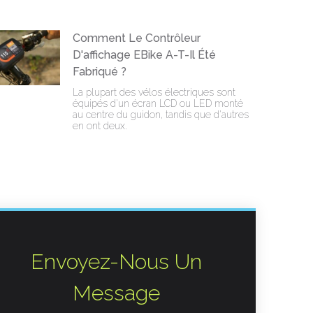
Comment Le Contrôleur
D'affichage EBike A-T-Il Été
Fabriqué ?
La plupart des vélos électriques sont
équipés d'un écran LCD ou LED monté
au centre du guidon, tandis que d'autres
en ont deux.
Envoyez-Nous Un
Message