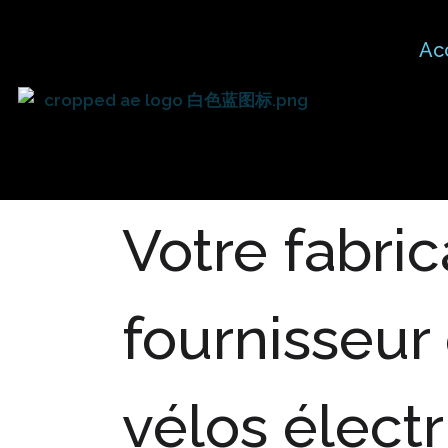
Ac
Fabricant de vélos élec
Votre fabric
fournisseur
vélos élect