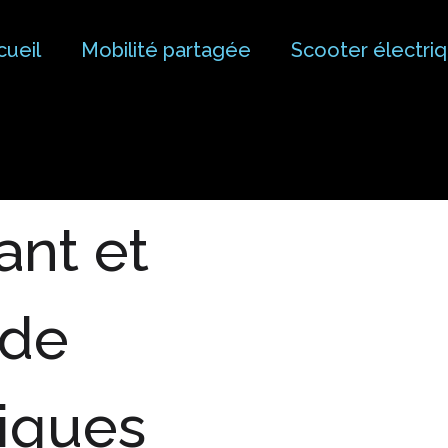
cueil
Mobilité partagée
Scooter électri
triques Fat Tire
ant et
 de
riques