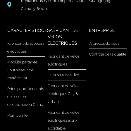
Hentai Industry Park, Long Hua District, Guangdong,
Chine, 518000
CARACTÉRISTIQUES
FABRICANT DE
ENTREPRISE
VÉLOS
ÉLECTRIQUES
Fabricant de scooters
A propos de nous
électriques
Contrôle de la qualité
Fabricant de vélos
Mobilité partagée
électriques
Fournisseur de
OEM & ODM eBike
matériel IoT
Fabricant de vélos
Principaux fabricants
électriques City &
de scooters
Urban
électriques en Chine
Fabricant de vélos
Plan du site
électriques à prix
abordable