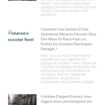
temps ? Les scooters électriques
partagés prennent le monde d'assaut
! Elles ne font pas qu'aider notre
planète en
Comment Une Gestion Et Des
Opérations Efficaces Peuvent-Elles
Être Mises En Place Pour Les
Flottes De Scooters Électriques
Partagés ?
Avez-vous du mal à maximiser le
potentiel de votre opération de
partage de scooters ? Avec l'essor de
l'industrie du partage de scooters, les
entreprises sont confrontées à de
nombreux défis en matière de
surveillance, de gestion et
d'exploitation des scooters partagés.
Combien D'argent Pouvez-Vous
Gagner Avec Une Entreprise D'e-