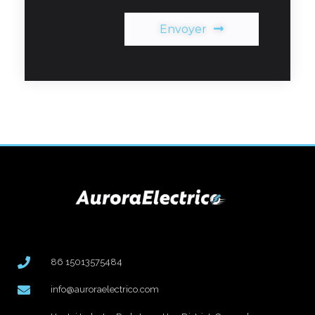
Envoyer
86 15013575484
info@auroraelectrico.com