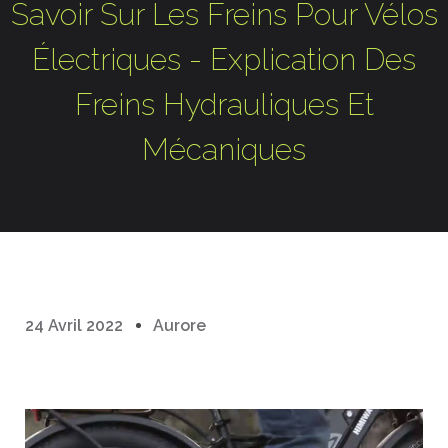
Savoir Sur Les Freins Pour Vélos
Électriques - Explication Des
Freins Hydrauliques Et
Mécaniques
24 Avril 2022
Aurore